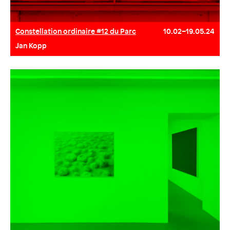
Constellation ordinaire #12 du Parc
10.02–19.05.24
Jan Kopp