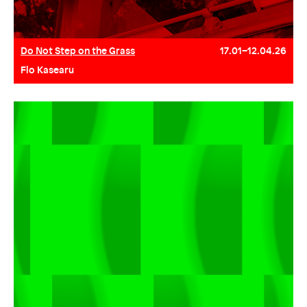
Do Not Step on the Grass
17.01–12.04.26
Flo Kasearu