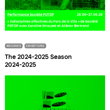
Performance Société POTOP
26.06–27.06.26
« Indisciplines olfactives du Parc de la Villa » de Société
POTOP avec Karoline Straczek et Aliènor Bertrand
ARCHIVES
EXHIBITIONS
The 2024-2025 Season
2024-2025