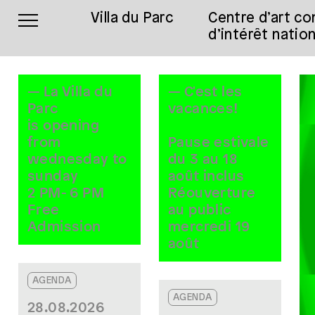
Villa du Parc
Centre d’art c
d’intérêt nation
—
La Villa du
—
C'est les
Parc
vacances!
is opening
from
Pause estivale
wednesday to
du 3 au 18
sunday
août inclus
2 PM- 6 PM
Réouverture
Free
au public
Admission
mercredi 19
août
AGENDA
AGENDA
28.08.2026