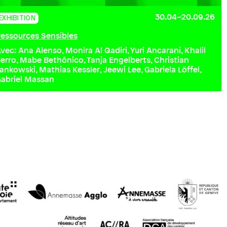
30.04–20.09.26
EXHIBITION
essources Sensibles
vec: Ana Alenso, Monira Al Qadiri, Yuri Ancarani, Khalil
erro, Mabe Bethônico, Tanja Engelberts, Christian
ankowski, Mathias Kessler, Jeewi Lee, Gabriela Löffel,
abriel Massan