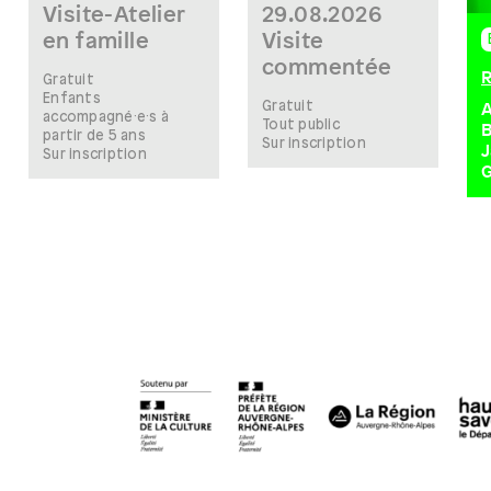
Visite-Atelier
29.08.2026
en famille
Visite
commentée
R
Gratuit
Enfants
Gratuit
A
accompagné·e·s à
Tout public
B
partir de 5 ans
Sur inscription
J
Sur inscription
G