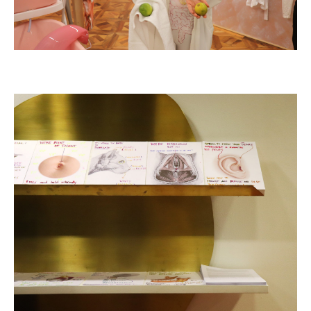
How To Have The Lime Of Your Life with The Anastasia Method,
Natasha Papadopoulou