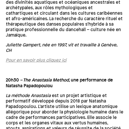
des divinités aquatiques et océaniques ancestrales et
archétypales, aux rôles mythologiques et
cathartiques et circulant dans les cultures caribéennes
et afro-américaines. La recherche du caractère rituel et
thérapeutique des danses populaires s’hybride à sa
pratique professionnelle du dancehall – culture née en
Jamaïque.
Juliette Gampert, née en 1997, vit et travaille à Genève,
CH
Pour en savoir plus cliquez ici
20h30
– The Anastasia Method
,
une performance de
Natasha Papadopoulou
La méthode Anastasia
est un projet artistique et
performatif développé depuis 2018 par Natasha
Papadopoulou. L’artiste utilise un lexique anatomique
allégorique pour aborder la physiologie humaine dans le
cadre de performances participatives. Elle associe le
corps et les organes vitaux aux vertus humaines,
atouts, aspirations et valeurs de réussite de la société