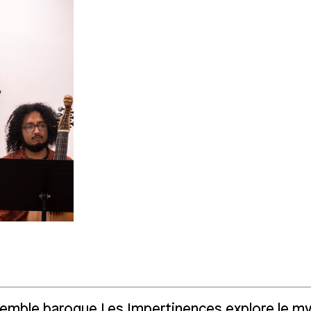
semble baroque Les Impertinences explore le m