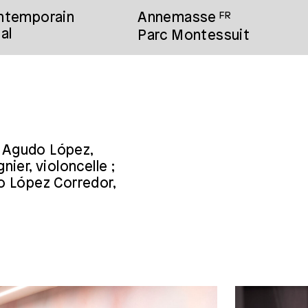
ontemporain
Annemasse
FR
al
Parc Montessuit
o Agudo López,
ier, violoncelle ;
do López Corredor,