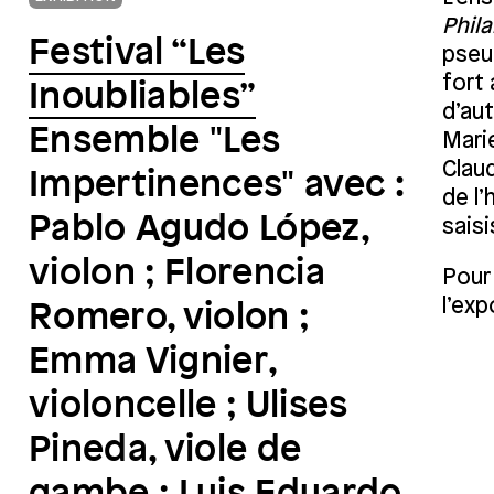
Phil
Festival “Les
pseu
fort 
Inoubliables”
d’au
Ensemble "Les
Mari
Clau
Impertinences" avec :
de l
Pablo Agudo López,
saisi
violon ; Florencia
Pour
l’exp
Romero, violon ;
Emma Vignier,
violoncelle ; Ulises
Pineda, viole de
gambe ; Luis Eduardo