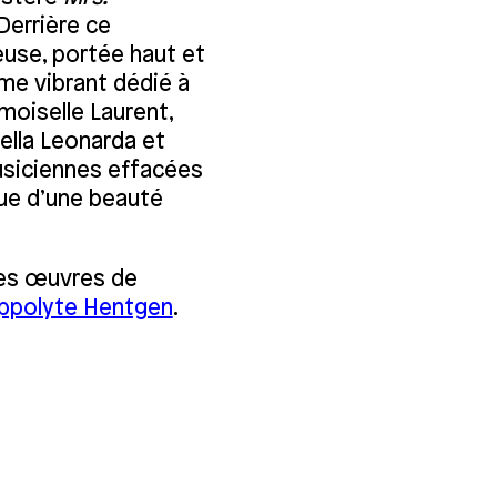
Derrière ce
use, portée haut et
mme vibrant dédié à
moiselle Laurent,
ella Leonarda et
usiciennes effacées
que d’une beauté
des œuvres de
ppolyte Hentgen
.