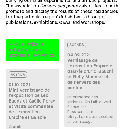
carrying out their experimental and artistic projects.
The association
l’envers des pentes
also tries to both
promote and display the results of these residencies
for the particular region’s inhabitants through
publications, exhibitions, Q&As, and workshops.
— Pass sanitaire
AGENDA
obligatoire pour
04.09.2021
accéder à l'exposition
Vernissage de
l’exposition Empire et
Galaxie d’Eric Tabuchi
AGENDA
et Nelly Monnier et
de l’envers des
01.10.2021
pentes
Mini-vernissage de
l’exposition de Léo
En présence des
Baudy et Gaëlle Foray
artistes. Gratuit ouvert
et visite commentée
à tous·tes
de l’exposition
Pass sanitaire
obligatoire pour accéder
Empire et Galaxie
au vernissage
Gratuit