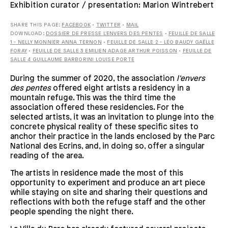
Exhibition curator / presentation: Marion Wintrebert
SHARE THIS PAGE:
FACEBOOK
•
TWITTER
•
MAIL
DOWNLOAD:
DOSSIER DE PRESSE L'ENVERS DES PENTES
•
FEUILLE DE SALLE
1 - NELLY MONNIER ANNA TERNON
•
FEUILLE DE SALLE 2 - LÉO BAUDY GAËLLE
FORAY
•
FEUILLE DE SALLE 3 EMILIEN ADAGE ARTHUR POISSON
•
FEUILLE DE
SALLE 4 GUILLAUME BARBORINI LOUISE PORTE
During the summer of 2020, the association
l’envers
des pentes
offered eight artists a residency in a
mountain refuge. This was the third time the
association offered these residencies. For the
selected artists, it was an invitation to plunge into the
concrete physical reality of these specific sites to
anchor their practice in the lands enclosed by the Parc
National des Ecrins, and, in doing so, offer a singular
reading of the area.
The artists in residence made the most of this
opportunity to experiment and produce an art piece
while staying on site and sharing their questions and
reflections with both the refuge staff and the other
people spending the night there.