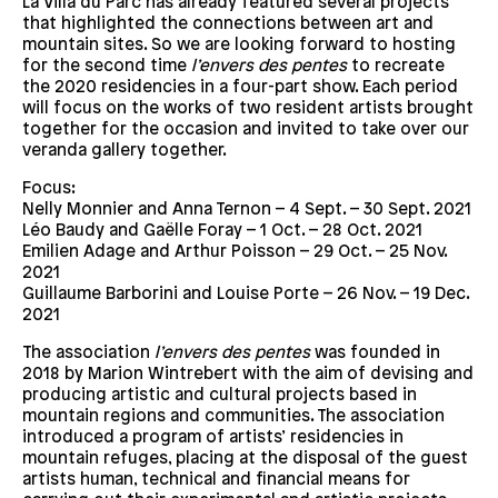
La Villa du Parc has already featured several projects
that highlighted the connections between art and
mountain sites. So we are looking forward to hosting
for the second time
l’envers des pentes
to recreate
the 2020 residencies in a four-part show. Each period
will focus on the works of two resident artists brought
together for the occasion and invited to take over our
veranda gallery together.
Focus:
Nelly Monnier and Anna Ternon – 4 Sept. – 30 Sept. 2021
Léo Baudy and Gaëlle Foray – 1 Oct. – 28 Oct. 2021
Emilien Adage and Arthur Poisson – 29 Oct. – 25 Nov.
2021
Guillaume Barborini and Louise Porte – 26 Nov. – 19 Dec.
2021
The association
l’envers des pentes
was founded in
2018 by Marion Wintrebert with the aim of devising and
producing artistic and cultural projects based in
mountain regions and communities. The association
introduced a program of artists’ residencies in
mountain refuges, placing at the disposal of the guest
artists human, technical and financial means for