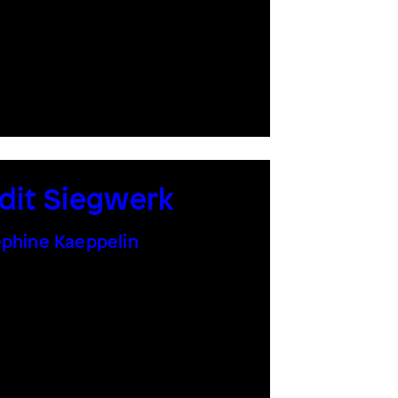
dit Siegwerk
phine Kaeppelin