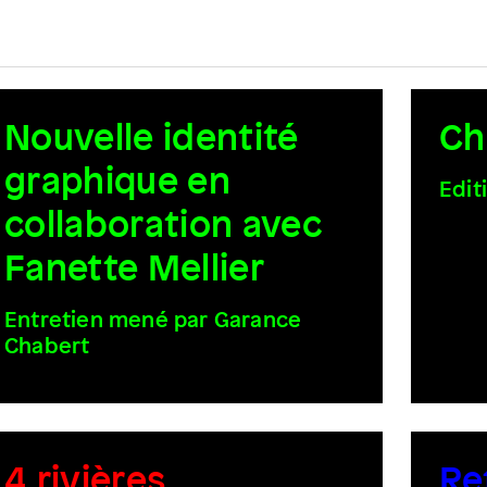
Nouvelle identité
Ch
graphique en
Edit
collaboration avec
Fanette Mellier
Entretien mené par Garance
Chabert
4 rivières
Re