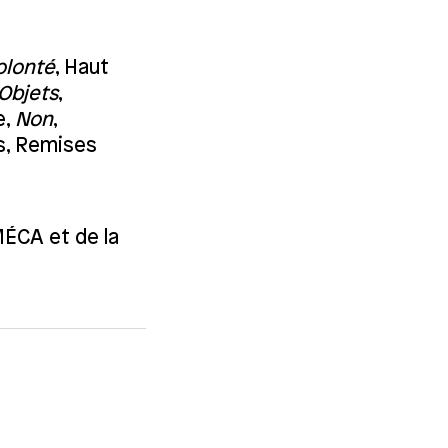
olonté
, Haut
Objets
,
e,
Non
,
is, Remises
MÉCA et de la