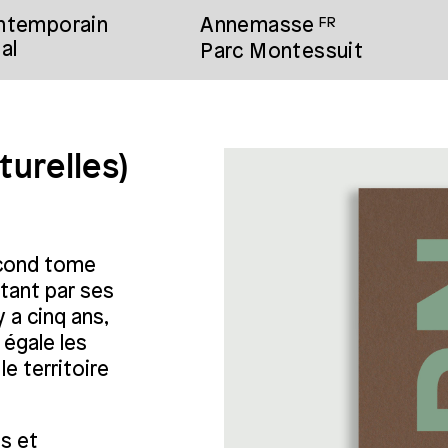
ontemporain
Annemasse
FR
al
Parc Montessuit
urelles)
3/3
econd tome
tant par ses
 a cinq ans,
égale les
e territoire
s et