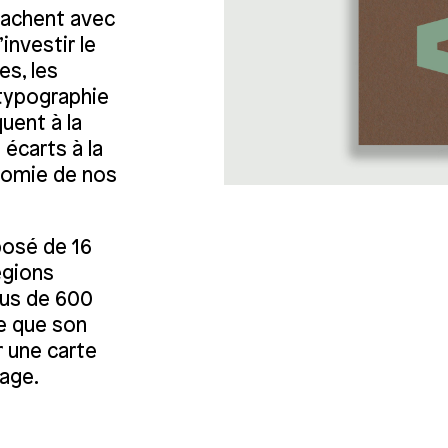
ttachent avec
investir le
es, les
 typographie
quent à la
 écarts à la
onomie de nos
osé de 16
égions
lus de 600
re que son
r une carte
rage.