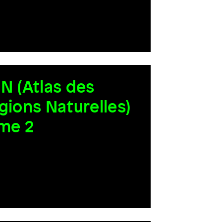
N (Atlas des
gions Naturelles)
me 2