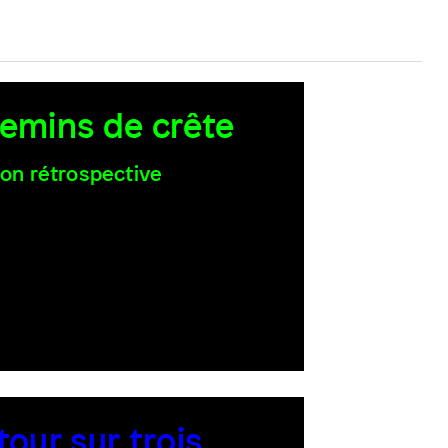
emins de crête
ion rétrospective
tour sur trois