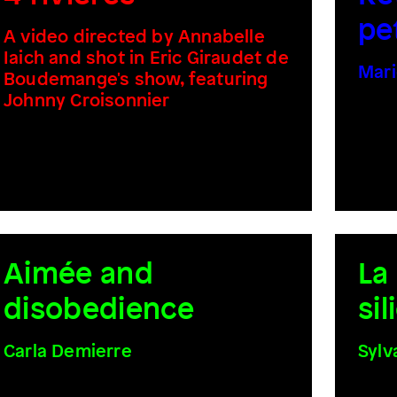
pe
A video directed by Annabelle
Iaich and shot in Eric Giraudet de
Mari
Boudemange's show, featuring
Johnny Croisonnier
Aimée and
La
disobedience
si
Carla Demierre
Sylv