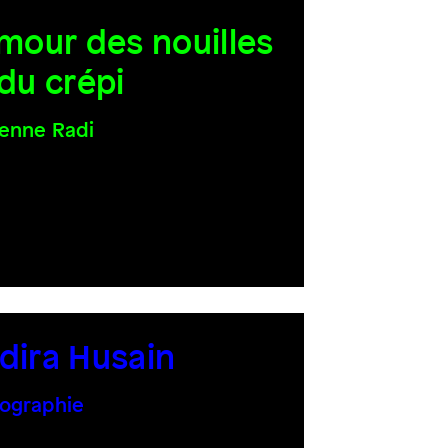
amour des nouilles
 du crépi
enne Radi
dira Husain
ographie