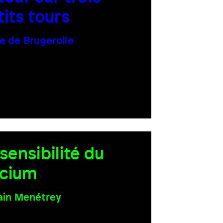
tits tours
e de Brugerolle
 sensibilité du
licium
ain Menétrey