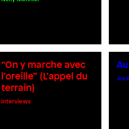
“On y marche avec
Au
l’oreille” (L’appel du
José
terrain)
interviews