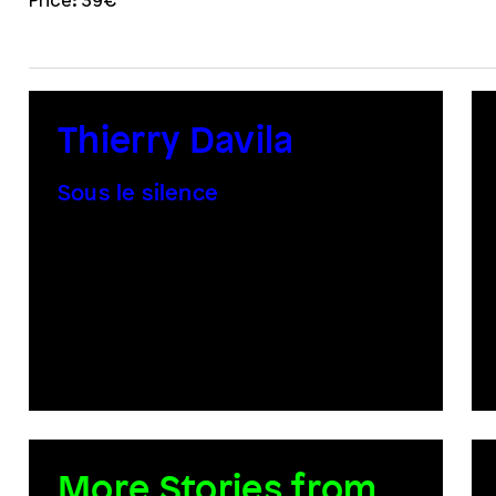
Price: 39€
Thierry Davila
Sous le silence
More Stories from