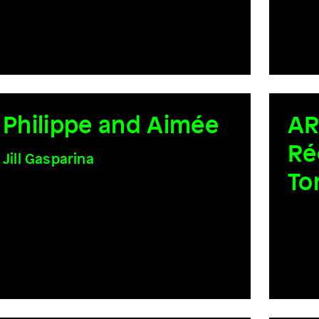
Philippe and Aimée
AR
Ré
Jill Gasparina
To