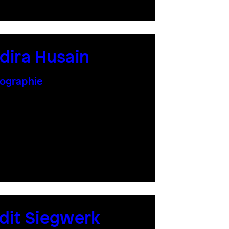
dira Husain
ographie
dit Siegwerk