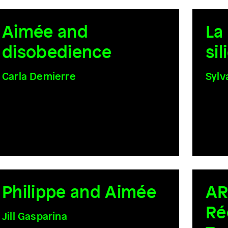
Aimée and
La
disobedience
si
Carla Demierre
Sylv
Philippe and Aimée
AR
Ré
Jill Gasparina