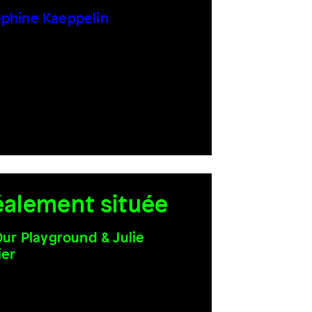
phine Kaeppelin
éalement située
 Our Playground & Julie
ier