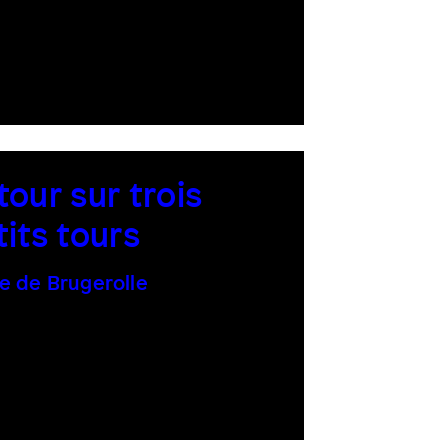
tour sur trois
tits tours
e de Brugerolle