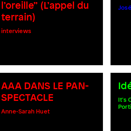
l’oreille” (L’appel du
José
terrain)
interviews
AAA DANS LE PAN-
Id
SPECTACLE
It's
Port
Anne-Sarah Huet