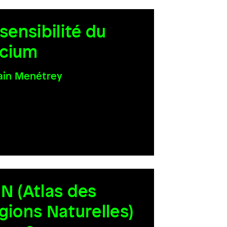
 sensibilité du
licium
ain Menétrey
N (Atlas des
gions Naturelles)