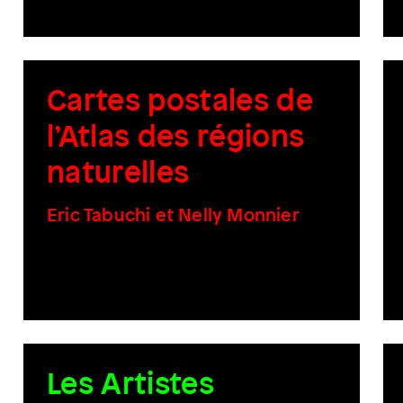
Cartes postales de
l’Atlas des régions
naturelles
Eric Tabuchi et Nelly Monnier
Les Artistes