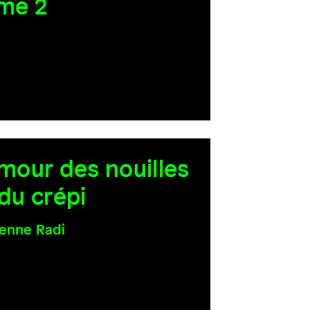
me 2
amour des nouilles
 du crépi
enne Radi