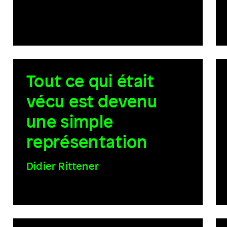
Tout ce qui était
vécu est devenu
une simple
représentation
Didier Rittener