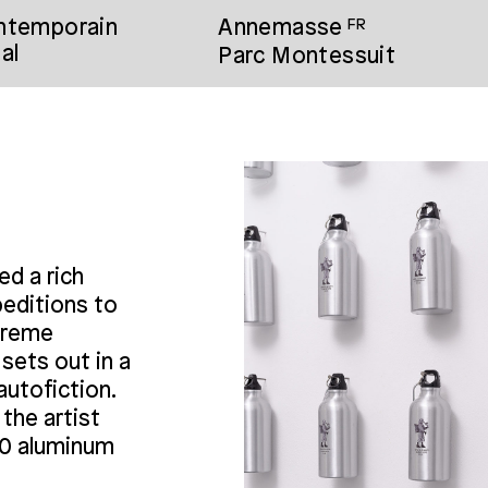
ontemporain
Annemasse
FR
al
Parc Montessuit
3/3
ed a rich
peditions to
xtreme
sets out in a
autofiction.
, the artist
100 aluminum