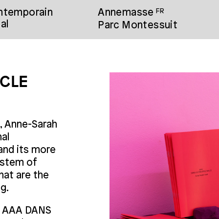
ontemporain
Annemasse
FR
al
Parc Montessuit
CLE
, Anne-Sarah
al
and its more
ystem of
hat are the
g.
w, AAA DANS