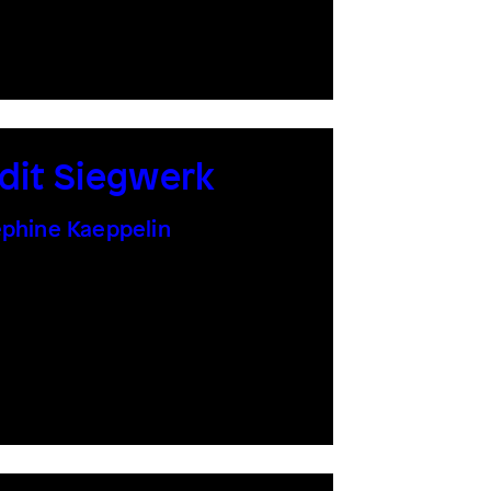
dit Siegwerk
phine Kaeppelin