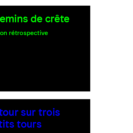
emins de crête
ion rétrospective
tour sur trois
tits tours