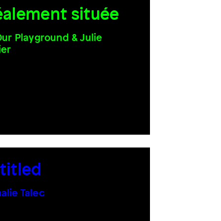
éalement située
 Our Playground & Julie
ier
titled
alie Talec