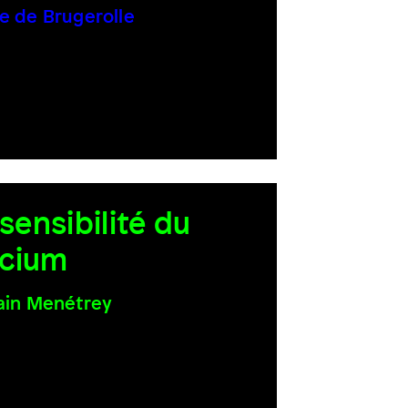
e de Brugerolle
 sensibilité du
licium
ain Menétrey