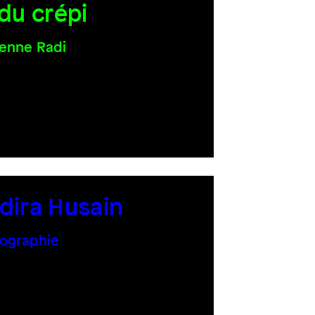
 du crépi
enne Radi
dira Husain
ographie