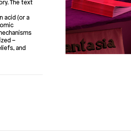
ry. The text
 acid (or a
comic
y mechanisms
ized –
liefs, and