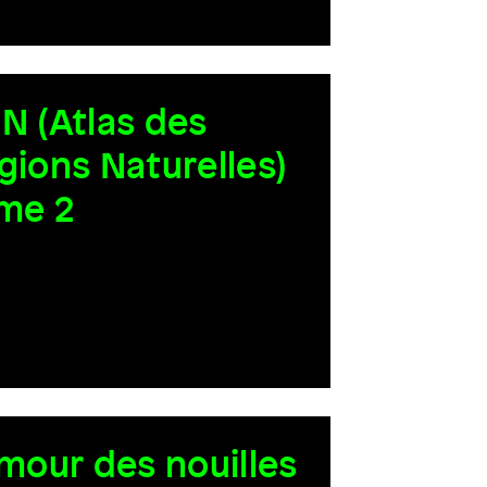
N (Atlas des
gions Naturelles)
me 2
amour des nouilles