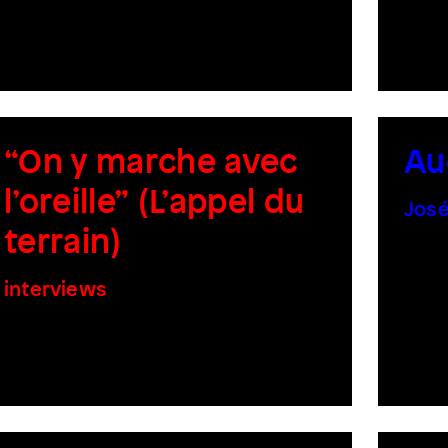
“On y marche avec
Au
l’oreille” (L’appel du
José
terrain)
interviews