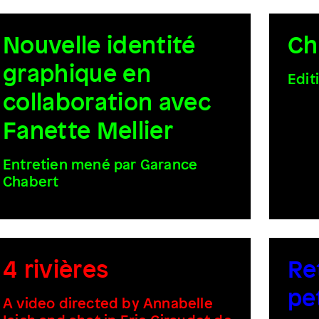
Nouvelle identité
Ch
graphique en
Edit
collaboration avec
Fanette Mellier
Entretien mené par Garance
Chabert
4 rivières
Re
pe
A video directed by Annabelle