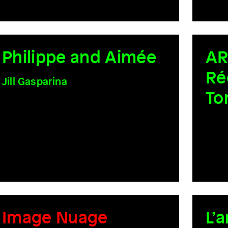
Philippe and Aimée
AR
Ré
Jill Gasparina
To
Image Nuage
L’