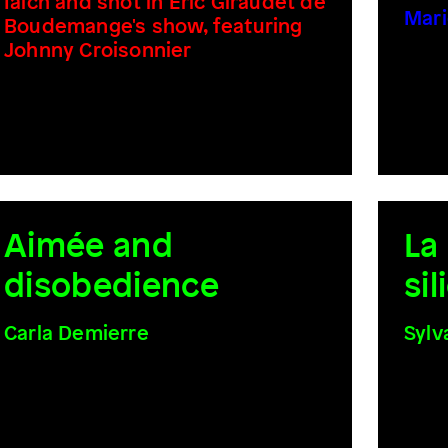
Iaich and shot in Eric Giraudet de
Mari
Boudemange's show, featuring
Johnny Croisonnier
Aimée and
La
disobedience
si
Carla Demierre
Sylv