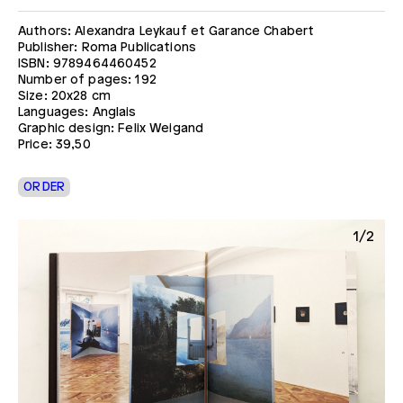
Authors: Alexandra Leykauf et Garance Chabert
Publisher: Roma Publications
ISBN: 9789464460452
Number of pages: 192
Size: 20x28 cm
Languages: Anglais
Graphic design: Felix Weigand
Price: 39,50
ORDER
2
1/2