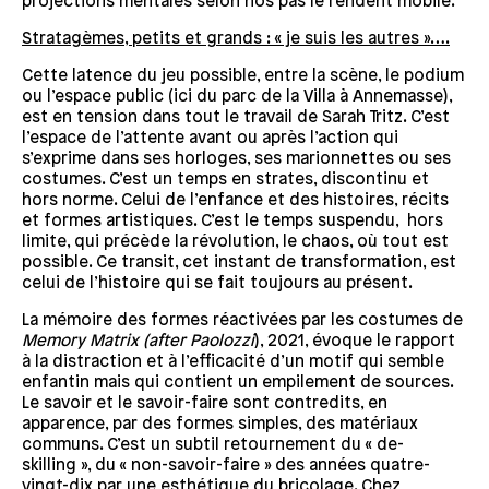
projections mentales selon nos pas le rendent mobile.
Stratagèmes, petits et grands : « je suis les autres »….
Cette latence du jeu possible, entre la scène, le podium
ou l’espace public (ici du parc de la Villa à Annemasse),
est en tension dans tout le travail de Sarah Tritz. C’est
l’espace de l’attente avant ou après l’action qui
s’exprime dans ses horloges, ses marionnettes ou ses
costumes. C’est un temps en strates, discontinu et
hors norme. Celui de l’enfance et des histoires, récits
et formes artistiques. C’est le temps suspendu, hors
limite, qui précède la révolution, le chaos, où tout est
possible. Ce transit, cet instant de transformation, est
celui de l’histoire qui se fait toujours au présent.
La mémoire des formes réactivées par les costumes de
Memory Matrix (after Paolozzi
), 2021, évoque le rapport
à la distraction et à l’efficacité d’un motif qui semble
enfantin mais qui contient un empilement de sources.
Le savoir et le savoir-faire sont contredits, en
apparence, par des formes simples, des matériaux
communs. C’est un subtil retournement du « de-
skilling », du « non-savoir-faire » des années quatre-
vingt-dix par une esthétique du bricolage. Chez