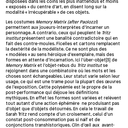
disposées dans les coins les plus inattendus et moins
« exposés » du centre d’art, en disent long sur la
modalité « irrécupérable » de ces objets.
Les costumes
Memory Matrix (after Paolozzi
)
permettent aux joueurs-interprètes d’incarner un
personnage. A contrario, ceux qui peuplent le
Tritz
Institut
présentent une banalité contradictoire qui en
fait des contre-moules. Ficelles et cartons remplacent
la dextérité de la modéliste. Ce ne sont plus des
« modèles » au sens héroïque d’exemplaire, mais des
formes en attente d’incarnation. Ici l’über-objet[3] de
Memory Matrix
et l’objet-rebus du
Tritz Institut
se
rejoignent dans une combinatoire où les mots et les
choses sont échangeables. Leur statut varie selon leur
usage, ce qui est une trame pour la plupart des œuvres
de l’exposition. Cette polysémie est le propre de la
post-performance qui déjoue les définitions
mythiques. En effet les formes sont variées et relèvent
tout autant d’une action éphémère ne produisant pas
d’objet que d’objets détournés. En cela le travail de
Sarah Tritz rend compte d’un croisement, celui d’un
constat post-consommation pas si naïf et de
conjonctions transhistoriques. Clin d’œil aux avant-