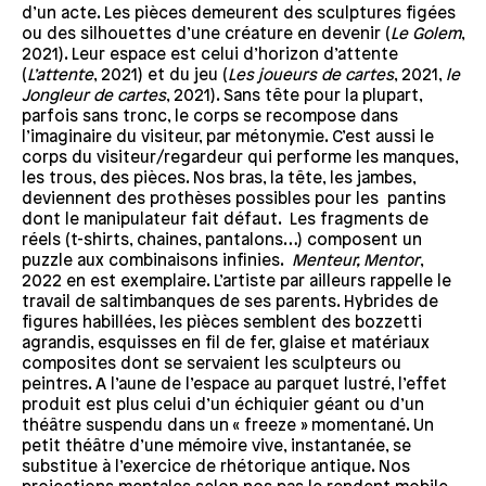
d’un acte. Les pièces demeurent des sculptures figées
ou des silhouettes d’une créature en devenir (
Le Golem
,
2021). Leur espace est celui d’horizon d’attente
(
L’attente
, 2021) et du jeu (
Les joueurs de cartes
, 2021,
le
Jongleur de cartes
, 2021). Sans tête pour la plupart,
parfois sans tronc, le corps se recompose dans
l’imaginaire du visiteur, par métonymie. C’est aussi le
corps du visiteur/regardeur qui performe les manques,
les trous, des pièces. Nos bras, la tête, les jambes,
deviennent des prothèses possibles pour les pantins
dont le manipulateur fait défaut. Les fragments de
réels (t-shirts, chaines, pantalons…) composent un
puzzle aux combinaisons infinies.
Menteur, Mentor
,
2022 en est exemplaire. L’artiste par ailleurs rappelle le
travail de saltimbanques de ses parents. Hybrides de
figures habillées, les pièces semblent des bozzetti
agrandis, esquisses en fil de fer, glaise et matériaux
composites dont se servaient les sculpteurs ou
peintres. A l’aune de l’espace au parquet lustré, l’effet
produit est plus celui d’un échiquier géant ou d’un
théâtre suspendu dans un « freeze » momentané. Un
petit théâtre d’une mémoire vive, instantanée, se
substitue à l’exercice de rhétorique antique. Nos