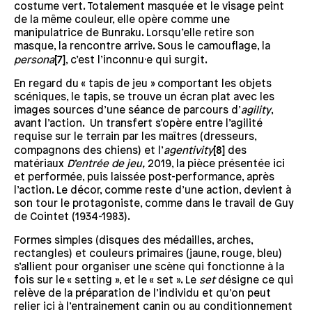
costume vert. Totalement masquée et le visage peint
de la même couleur, elle opère comme une
manipulatrice de Bunraku. Lorsqu’elle retire son
masque, la rencontre arrive. Sous le camouflage, la
persona
[7]
, c’est l’inconnu·e qui surgit.
En regard du « tapis de jeu » comportant les objets
scéniques, le tapis, se trouve un écran plat avec les
images sources d’une séance de parcours d’
agility
,
avant l’action. Un transfert s’opère entre l’agilité
requise sur le terrain par les maîtres (dresseurs,
compagnons des chiens) et l’
agentivity
[8]
des
matériaux
D’entrée de jeu,
2019, la pièce présentée ici
et performée, puis laissée post-performance, après
l’action. Le décor, comme reste d’une action, devient à
son tour le protagoniste, comme dans le travail de Guy
de Cointet (1934-1983).
Formes simples (disques des médailles, arches,
rectangles) et couleurs primaires (jaune, rouge, bleu)
s’allient pour organiser une scène qui fonctionne à la
fois sur le « setting », et le « set ». Le
set
désigne ce qui
relève de la préparation de l’individu et qu’on peut
relier ici à l’entrainement canin ou au conditionnement