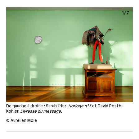
7
1/7
e
De gauche à droite : Sarah Tritz,
Horloge n°3
et David Posth-
Dav
Kohler,
L’ivresse du message,
Aur
© Aurélien Mole