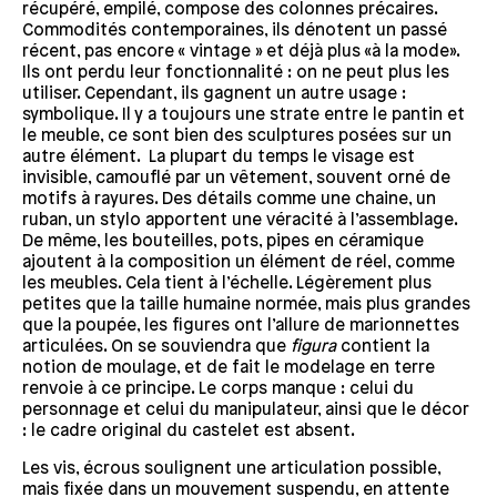
récupéré, empilé, compose des colonnes précaires.
Commodités contemporaines, ils dénotent un passé
récent, pas encore « vintage » et déjà plus «à la mode».
Ils ont perdu leur fonctionnalité : on ne peut plus les
utiliser. Cependant, ils gagnent un autre usage :
symbolique. Il y a toujours une strate entre le pantin et
le meuble, ce sont bien des sculptures posées sur un
autre élément. La plupart du temps le visage est
invisible, camouflé par un vêtement, souvent orné de
motifs à rayures. Des détails comme une chaine, un
ruban, un stylo apportent une véracité à l’assemblage.
De même, les bouteilles, pots, pipes en céramique
ajoutent à la composition un élément de réel, comme
les meubles. Cela tient à l’échelle. Légèrement plus
petites que la taille humaine normée, mais plus grandes
que la poupée, les figures ont l’allure de marionnettes
articulées. On se souviendra que
figura
contient la
notion de moulage, et de fait le modelage en terre
renvoie à ce principe. Le corps manque : celui du
personnage et celui du manipulateur, ainsi que le décor
: le cadre original du castelet est absent.
Les vis, écrous soulignent une articulation possible,
mais fixée dans un mouvement suspendu, en attente