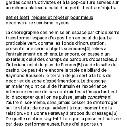
gardes constructivistes et à la pop-culture servies sur
un même « plateau », celui d’un petit théâtre d’objets.
Set et {set}, rejouer et répéter, pour mieux
déconstruire : cynisme joyeux.
La chorégraphie canine mise en espace par Chloé Serre
transforme l’espace d’exposition en celui du jeu. Le
praticable vert, comme les fonds d’incrustation,
présente une série d’objets scéniques[4] reliés à
l’entrainement de chiens. Là encore, on passe d’un
extérieur, celui des champs de parcours d’obstacles, à
l’intérieur, celui du plan de Blender[5] ou de la salle de
casino. Ce peut-être encore la table de billard de
Raymond Roussel : le terrain de jeu sert à la fois de
décor et de zone d’expérimentions. Le dressage
animalier rejoint celui de l’humain et l’expérience
intérieure émane de ces contraintes. « L’important est
ici d’accepter que l’on ne puisse jamais
connaître
ni
l’autre ni soi-même, sans jamais cesser de s’interroger
sur le statut de ce qui advient à tout moment de la
relation. » dit Donna Haraway à propos du dressage.[6]
De quelle relation s’agit-il ? Lorsque la pièce est activée
par deux performer·euses, l’une d’elle porte un