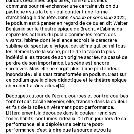
bandes dessinées populaires) remixe des lieux
communs pour ré-enchanter une certaine vision du
pastiche « vu à la télé » qui contient une forme
d’archéologie désuète. Dans
Aubade et sérénade
2022,
le podium est à penser en regard de ce qu’en dit Walter
Benjamin sur le théâtre épique de Brecht. « L’abîme qui
sépare les acteurs du public comme les morts des
vivants, l’abîme dont le silence accroît le caractère
sublime du spectacle lyrique, cet abîme qui, parmi tous
les éléments de la scène, porte de la façon la plus
indélébile les traces de son origine sacrée, n’a cessé de
perdre de son importance. La scène est encore
surélevée. Mais elle ne surgit plus d’une profondeur
insondable : elle s’est transformée en podium. C’est sur
ce podium que la pièce didactique et le théâtre épique
cherchent à s’installer. »[14]
Découpes autour de l’écran, courbes et contre-courbes
font retour. Cécile Meynier, elle, tranche dans la couleur
et fait de la toile un vêtement post-performance.
Littéralement, la découpe dans la couleur rend ses
toiles habits, costumes, rideaux. DJ d’un jour lors de sa
performance, elle déploie une peinture post-
performance, c’est-à-dire que la source et/ou la