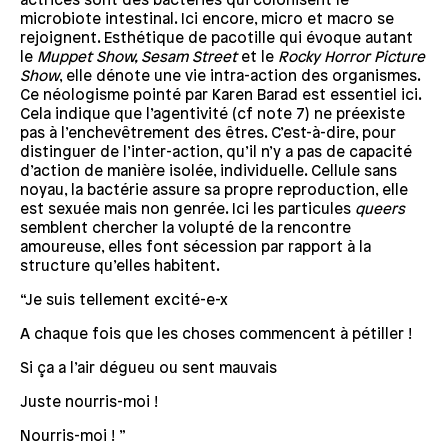
actrices sont des bactéries qui colonisent le
microbiote intestinal. Ici encore, micro et macro se
rejoignent. Esthétique de pacotille qui évoque autant
le
Muppet Show, Sesam
Street
et le
Rocky Horror Picture
Show
, elle dénote une vie intra-action des organismes.
Ce néologisme pointé par Karen Barad est essentiel ici.
Cela indique que l’agentivité (cf note 7) ne préexiste
pas à l’enchevêtrement des êtres. C’est-à-dire, pour
distinguer de l’inter-action, qu’il n’y a pas de capacité
d’action de manière isolée, individuelle. Cellule sans
noyau, la bactérie assure sa propre reproduction, elle
est sexuée mais non genrée. Ici les particules
queers
semblent chercher la volupté de la rencontre
amoureuse, elles font sécession par rapport à la
structure qu’elles habitent.
“Je suis tellement excité-e-x
A chaque fois que les choses commencent à pétiller !
Si ça a l’air dégueu ou sent mauvais
Juste nourris-moi !
Nourris-moi ! ”