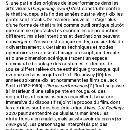
Si une partie des origines de la performance dans les
arts visuels (
happening
,
event)
s’est construite contre
le théâtre, depuis la fin des années quatre-vingt-dix les
ponts sont établis. De manière nouvelle, il s’agit plus
d’une forme de théâtralité comme outil pratique plutôt
que comme spectacle. Les économies de production
diffèrent, mais les intentions et destinations peuvent
converger si l’œuvre est conçue en deçà ou au-delà du
« divertissement ». Certaines techniques et modes
opératoires se croisent. L’usage du script, du déroulé
et d’une dimension scénique tracent un espace
commun. Le bricolage des costumes et décors de
Louise Siffert relève d’une esthétique grotesque, qui
évoque certains projets off-off Broadway [10]des
années soixante-dix, et notamment les films de Jack
Smith (1932-1989) :
film as performance
.[11] Tout se passe
à l’intérieur, d’une salle peinte en rouge, où des
moquettes et coussins nous accueillent. La nature
immersive du dispositif rejoint le propos du film, dont
les actrices sont des bactéries digestives.
Gut Feelings
,
2020 peut s’entendre de plusieurs manières ; les
« intuitions », en anglais, mais aussi « avoir du cran » (
to
have guts
). Les personnages interprétés par des