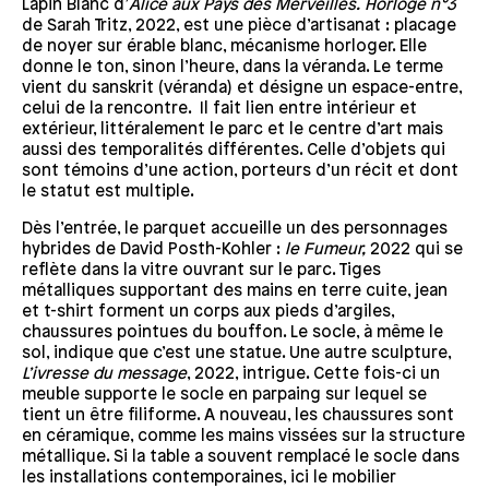
Lapin Blanc d’
Alice aux Pays des Merveilles.
Horloge n°3
de Sarah Tritz, 2022, est une pièce d’artisanat : placage
de noyer sur érable blanc, mécanisme horloger. Elle
donne le ton, sinon l’heure, dans la véranda. Le terme
vient du sanskrit (véranda) et désigne un espace-entre,
celui de la rencontre. Il fait lien entre intérieur et
extérieur, littéralement le parc et le centre d’art mais
aussi des temporalités différentes. Celle d’objets qui
sont témoins d’une action, porteurs d’un récit et dont
le statut est multiple.
Dès l’entrée, le parquet accueille un des personnages
hybrides de David Posth-Kohler :
le Fumeur,
2022 qui se
reflète dans la vitre ouvrant sur le parc. Tiges
métalliques supportant des mains en terre cuite, jean
et t-shirt forment un corps aux pieds d’argiles,
chaussures pointues du bouffon. Le socle, à même le
sol, indique que c’est une statue. Une autre sculpture,
L’ivresse du message
, 2022, intrigue. Cette fois-ci un
meuble supporte le socle en parpaing sur lequel se
tient un être filiforme. A nouveau, les chaussures sont
en céramique, comme les mains vissées sur la structure
métallique. Si la table a souvent remplacé le socle dans
les installations contemporaines, ici le mobilier