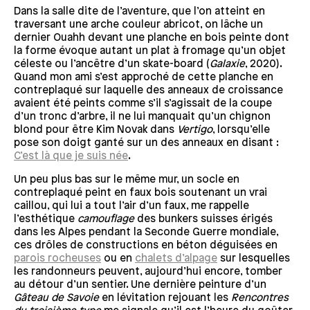
Dans la salle dite de l’aventure, que l’on atteint en
traversant une arche couleur abricot, on lâche un
dernier Ouahh devant une planche en bois peinte dont
la forme évoque autant un plat à fromage qu’un objet
céleste ou l’ancêtre d’un skate-board (
Galaxie
, 2020).
Quand mon ami s’est approché de cette planche en
contreplaqué sur laquelle des anneaux de croissance
avaient été peints comme s’il s’agissait de la coupe
d’un tronc d’arbre, il ne lui manquait qu’un chignon
blond pour être Kim Novak dans
Vertigo
, lorsqu’elle
pose son doigt ganté sur un des anneaux en disant :
C’est là que je suis née
.
Un peu plus bas sur le même mur, un socle en
contreplaqué peint en faux bois soutenant un vrai
caillou, qui lui a tout l’air d’un faux, me rappelle
l’esthétique
camouflage
des bunkers suisses érigés
dans les Alpes pendant la Seconde Guerre mondiale,
ces drôles de constructions en béton déguisées en
parois rocheuses
ou en
chalets d’alpage
sur lesquelles
les randonneurs peuvent, aujourd’hui encore, tomber
au détour d’un sentier. Une dernière peinture d’un
Gâteau de Savoie
en lévitation rejouant les
Rencontres