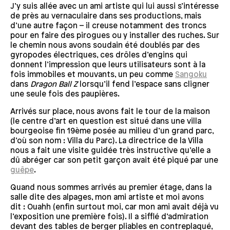
J’y suis allée avec un ami artiste qui lui aussi s’intéresse
de près au vernaculaire dans ses productions, mais
d’une autre façon – il creuse notamment des troncs
pour en faire des pirogues ou y installer des ruches. Sur
le chemin nous avons soudain été doublés par des
gyropodes électriques, ces drôles d’engins qui
donnent l’impression que leurs utilisateurs sont à la
fois immobiles et mouvants, un peu comme
Sangoku
dans
Dragon Ball Z
lorsqu’il fend l’espace sans cligner
une seule fois des paupières.
Arrivés sur place, nous avons fait le tour de la maison
(le centre d’art en question est situé dans une villa
bourgeoise fin 19
ème
posée au milieu d’un grand parc,
d’où son nom : Villa du Parc). La directrice de la Villa
nous a fait une visite guidée très instructive qu’elle a
dû abréger car son petit garçon avait été piqué par une
guêpe
.
Quand nous sommes arrivés au premier étage, dans la
salle dite des alpages, mon ami artiste et moi avons
dit : Ouahh (enfin surtout moi, car mon ami avait déjà vu
l’exposition une première fois). Il a sifflé d’admiration
devant des tables de berger pliables en contreplaqué,