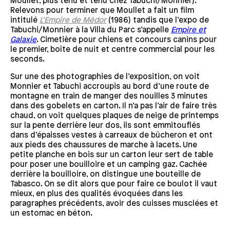
Moullet, plus ténu et tenu chez Tabuchi/Monnier).
Relevons pour terminer que Moullet a fait un film
intitulé
L’Empire de Médor
(1986) tandis que l’expo de
Tabuchi/Monnier à la Villa du Parc s’appelle
Empire et
Galaxie
. Cimetière pour chiens et concours canins pour
le premier, boîte de nuit et centre commercial pour les
seconds.
Sur une des photographies de l’exposition, on voit
Monnier et Tabuchi accroupis au bord d’une route de
montagne en train de manger des nouilles 3 minutes
dans des gobelets en carton. Il n’a pas l’air de faire très
chaud, on voit quelques plaques de neige de printemps
sur la pente derrière leur dos, ils sont emmitouflés
dans d’épaisses vestes à carreaux de bûcheron et ont
aux pieds des chaussures de marche à lacets. Une
petite planche en bois sur un carton leur sert de table
pour poser une bouilloire et un camping gaz. Cachée
derrière la bouilloire, on distingue une bouteille de
Tabasco. On se dit alors que pour faire ce boulot il vaut
mieux, en plus des qualités évoquées dans les
paragraphes précédents, avoir des cuisses musclées et
un estomac en béton.