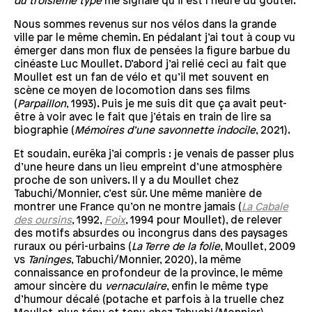
du troisième type
me signale qu’il est l’heure du goûter.
Nous sommes revenus sur nos vélos dans la grande
ville par le même chemin. En pédalant j’ai tout à coup vu
émerger dans mon flux de pensées la figure barbue du
cinéaste Luc Moullet. D’abord j’ai relié ceci au fait que
Moullet est un fan de vélo et qu’il met souvent en
scène ce moyen de locomotion dans ses films
(
Parpaillon
, 1993). Puis je me suis dit que ça avait peut-
être à voir avec le fait que j’étais en train de lire sa
biographie (
Mémoires d’une savonnette indocile
, 2021).
Et soudain, eurêka j’ai compris : je venais de passer plus
d’une heure dans un lieu empreint d’une atmosphère
proche de son univers. Il y a du Moullet chez
Tabuchi/Monnier, c’est sûr. Une même manière de
montrer une France qu’on ne montre jamais (
La Cabale
des oursins
, 1992,
Foix
, 1994 pour Moullet), de relever
des motifs absurdes ou incongrus dans des paysages
ruraux ou péri-urbains (
La Terre de la folie
, Moullet, 2009
vs
Taninges
, Tabuchi/Monnier, 2020), la même
connaissance en profondeur de la province, le même
amour sincère du
vernaculaire
, enfin le même type
d’humour décalé (potache et parfois à la truelle chez