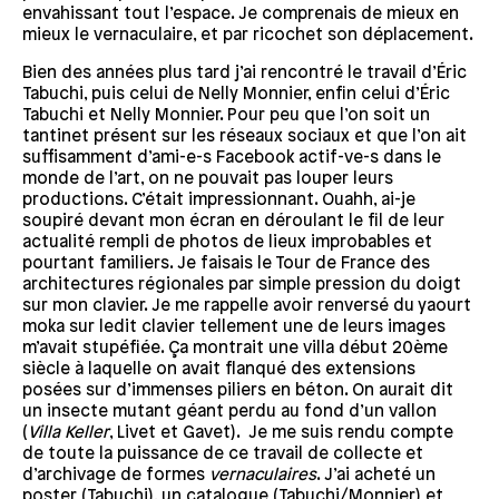
envahissant tout l’espace. Je comprenais de mieux en
mieux le vernaculaire, et par ricochet son déplacement.
Bien des années plus tard j’ai rencontré le travail d’Éric
Tabuchi, puis celui de Nelly Monnier, enfin celui d’Éric
Tabuchi et Nelly Monnier. Pour peu que l’on soit un
tantinet présent sur les réseaux sociaux et que l’on ait
suffisamment d’ami-e-s Facebook actif-ve-s dans le
monde de l’art, on ne pouvait pas louper leurs
productions. C’était impressionnant. Ouahh, ai-je
soupiré devant mon écran en déroulant le fil de leur
actualité rempli de photos de lieux improbables et
pourtant familiers. Je faisais le Tour de France des
architectures régionales par simple pression du doigt
sur mon clavier. Je me rappelle avoir renversé du yaourt
moka sur ledit clavier tellement une de leurs images
m’avait stupéfiée. Ça montrait une villa début 20
ème
siècle à laquelle on avait flanqué des extensions
posées sur d’immenses piliers en béton. On aurait dit
un insecte mutant géant perdu au fond d’un vallon
(
Villa Keller
, Livet et Gavet). Je me suis rendu compte
de toute la puissance de ce travail de collecte et
d’archivage de formes
vernaculaires
. J’ai acheté un
poster (Tabuchi), un catalogue (Tabuchi/Monnier) et