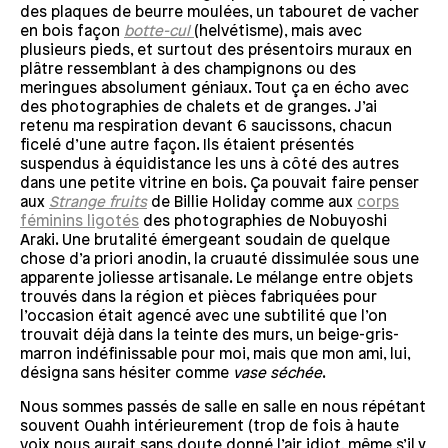
des plaques de beurre moulées, un tabouret de vacher
en bois façon
botte-cul
(helvétisme), mais avec
plusieurs pieds, et surtout des présentoirs muraux en
plâtre ressemblant à des champignons ou des
meringues absolument géniaux. Tout ça en écho avec
des photographies de chalets et de granges. J’ai
retenu ma respiration devant 6 saucissons, chacun
ficelé d’une autre façon. Ils étaient présentés
suspendus à équidistance les uns à côté des autres
dans une petite vitrine en bois. Ça pouvait faire penser
aux
Strange fruits
de Billie Holiday comme aux
corps
féminins ligotés
des photographies de Nobuyoshi
Araki. Une brutalité émergeant soudain de quelque
chose d’a priori anodin, la cruauté dissimulée sous une
apparente joliesse artisanale. Le mélange entre objets
trouvés dans la région et pièces fabriquées pour
l’occasion était agencé avec une subtilité que l’on
trouvait déjà dans la teinte des murs, un beige-gris-
marron indéfinissable pour moi, mais que mon ami, lui,
désigna sans hésiter comme
vase séchée
.
Nous sommes passés de salle en salle en nous répétant
souvent Ouahh intérieurement (trop de fois à haute
voix nous aurait sans doute donné l’air idiot, même s’il y