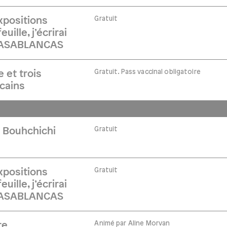
Gratuit
xpositions
uille, j’écrirai
t CASABLANCAS
Gratuit. Pass vaccinal obligatoire
 et trois
ocains
Gratuit
 Bouhchichi
Gratuit
xpositions
uille, j’écrirai
t CASABLANCAS
Animé par Aline Morvan
re