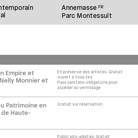
ontemporain
Annemasse
FR
al
Parc Montessuit
En présence des artistes. Gratuit
on Empire et
ouvert à tous·tes
 Nelly Monnier et
Pass sanitaire obligatoire pour
accéder au vernissage
Gratuit sur réservation
u Patrimoine en
E de Haute-
Public ado-adultes. Gratuit