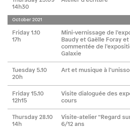
Thursday 23.09
Atelier d’écriture
14h30
October 2021
Friday 1.10
Mini-vernissage de l’exp
17h
Baudy et Gaëlle Foray et 
commentée de l’expositi
Galaxie
Tuesday 5.10
Art et musique à l’uniss
20h
Friday 15.10
Visite dialoguée des exp
12h15
cours
Thursday 28.10
Visite-atelier “Regard sur
14h
6/12 ans