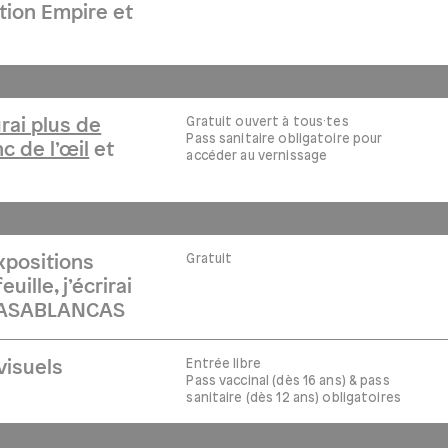
ition Empire et
Gratuit ouvert à tous·tes
rai plus de
Pass sanitaire obligatoire pour
nc de l’œil
et
accéder au vernissage
Gratuit
xpositions
uille, j’écrirai
t CASABLANCAS
Entrée libre
visuels
Pass vaccinal (dès 16 ans) & pass
sanitaire (dès 12 ans) obligatoires