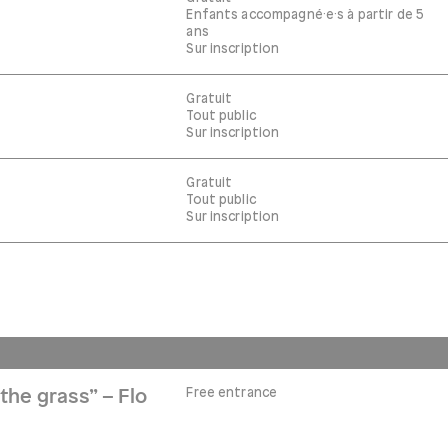
Enfants accompagné·e·s à partir de 5
ans
Sur inscription
Gratuit
Tout public
Sur inscription
Gratuit
Tout public
Sur inscription
Free entrance
the grass” – Flo