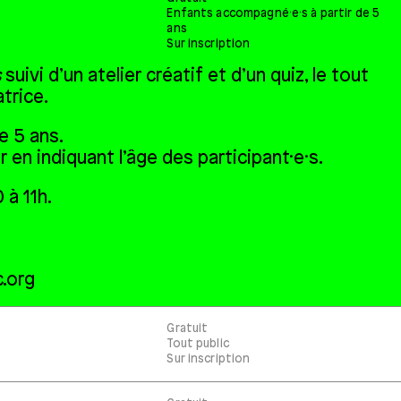
Enfants accompagné·e·s à partir de 5
ans
Sur inscription
s
suivi d’un atelier créatif et d’un quiz, le tout
trice.
e 5 ans.
er en indiquant l’âge des participant·e·s.
 à 11h.
c.org
Gratuit
Tout public
Sur inscription