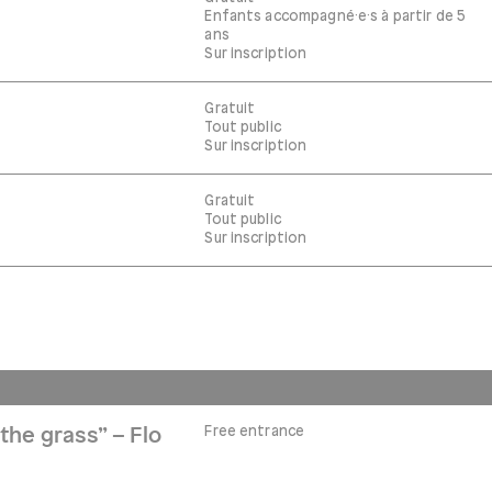
Enfants accompagné·e·s à partir de 5
ans
Sur inscription
Gratuit
Tout public
Sur inscription
Gratuit
Tout public
Sur inscription
Free entrance
the grass” – Flo