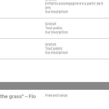
Enfants accompagné·e·s à partir de 5
ans
Sur inscription
Gratuit
Tout public
Sur inscription
Gratuit
Tout public
Sur inscription
Free entrance
the grass” – Flo