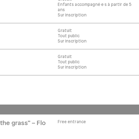
Enfants accompagné·e·s à partir de 5
ans
Sur inscription
Gratuit
Tout public
Sur inscription
Gratuit
Tout public
Sur inscription
Free entrance
the grass” – Flo