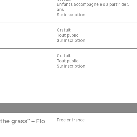
Enfants accompagné·e·s à partir de 5
ans
Sur inscription
Gratuit
Tout public
Sur inscription
Gratuit
Tout public
Sur inscription
Free entrance
the grass” – Flo