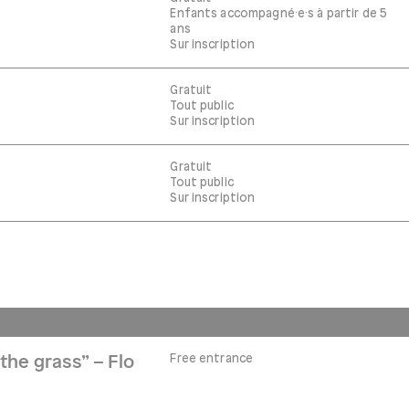
Enfants accompagné·e·s à partir de 5
ans
Sur inscription
Gratuit
Tout public
Sur inscription
Gratuit
Tout public
Sur inscription
Free entrance
the grass” – Flo