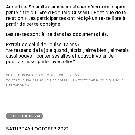
Anne-Lise Solanilla a animé un atelier d’écriture inspiré
par le titre du livre d’Edouard Glissant « Poétique de la
relation ». Les participantes ont rédigé un texte libre à
partir de cette consigne.
Les textes sont à lire dans les documents liés.
Extrait de celui de Louise, 12 ans :
“Je ressens de la joie quand j’écris, j’aime bien, j’aimerais
aussi pouvoir porter ses ailes et pouvoir voler. Je
pourrais aussi parler avec elles”.
SHARE THIS PAGE:
FACEBOOK
•
TWITTER
•
MAIL
TO READ:
O-KAY PAR ANNE-LISE SOLANILLA
•
TEXTE PAR NICOLE BLANCHE
MEZZADONNA
LE PETIT JOURNAL
SATURDAY 1 OCTOBER 2022