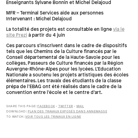
Enseignants Sylvane Bonnin et Michel Delajoud
MFR – Terminal Services aide aux personnes
Intervenant : Michel Delajoud
La totalité des projets est consultable en ligne
via le
site Prezi
à partir du 4 juin
Ces parcours s’inscrivent dans le cadre de dispositifs
tels que les Chemins de la Culture financés par le
Conseil départemental de la Haute-Savoie pour les
collèges, Passeurs de Culture financés par la Région
Auvergne-Rhône-Alpes pour les lycées. L’Education
Nationale a soutenu les projets artistiques des écoles
élémentaires. Les travaix des étudiants de la classe
prépa de l’EBAG ont été réalisés dans le cadre de la
convention entre l’école et le centre d’art.
SHARE THIS PAGE:
FACEBOOK
•
TWITTER
•
MAIL
DOWNLOAD:
PLAN DES TRAVAUX EXPOSÉS DANS ANNEMASSE
TO WATCH:
VOIR TOUS LES TRAVAUX EN LIGNE