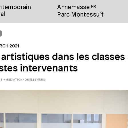
ontemporain
Annemasse
FR
al
Parc Montessuit
L
RCH 2021
 artistiques dans les classes
istes intervenants
UE
#MÉDIATIONHORSLESMURS