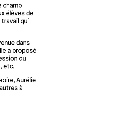
le champ
ux élèves de
travail qui
rvenue dans
lle a proposé
ression du
 etc.
oire, Aurélie
autres à