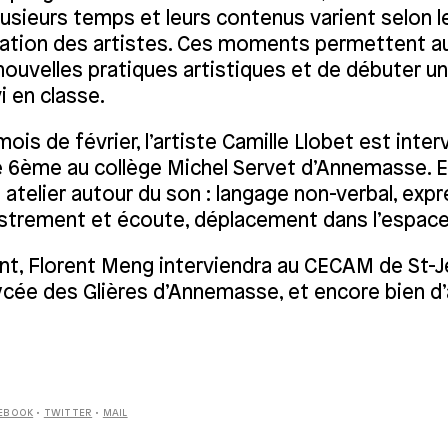
lusieurs temps et leurs contenus varient selon 
ation des artistes. Ces moments permettent a
e nouvelles pratiques artistiques et de débuter un 
i en classe.
ois de février, l’artiste Camille Llobet est inte
e 6
ème
au collège Michel Servet d’Annemasse. E
 atelier autour du son : langage non-verbal, exp
istrement et écoute, déplacement dans l’espace,
t, Florent Meng interviendra au CECAM de St-Je
ycée des Glières d’Annemasse, et encore bien d’
EBOOK
•
TWITTER
•
MAIL