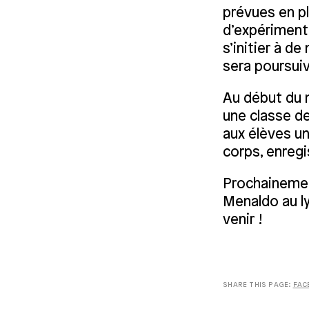
prévues en p
d’expériment
s’initier à d
sera poursuiv
Au début du m
une classe d
aux élèves un
corps, enreg
Prochainemen
Menaldo au l
venir !
SHARE THIS PAGE:
FAC