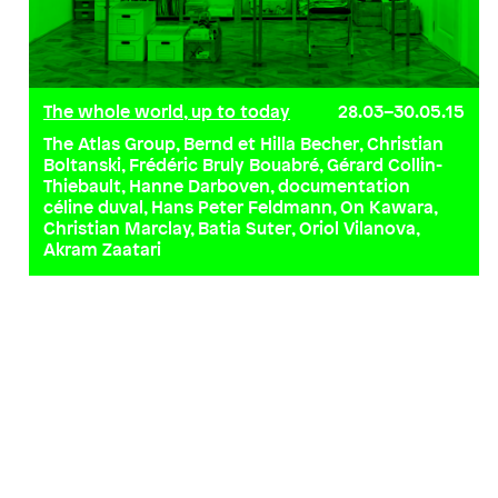
The whole world, up to today
28.03–30.05.15
The Atlas Group, Bernd et Hilla Becher, Christian
Boltanski, Frédéric Bruly Bouabré, Gérard Collin-
Thiebault, Hanne Darboven, documentation
céline duval, Hans Peter Feldmann, On Kawara,
Christian Marclay, Batia Suter, Oriol Vilanova,
Akram Zaatari