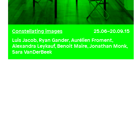
Constellating images
25.06–20.09.15
Luis Jacob, Ryan Gander, Aurélien Froment,
Alexandra Leykauf, Benoit Maire, Jonathan Monk,
Sara VanDerBeek