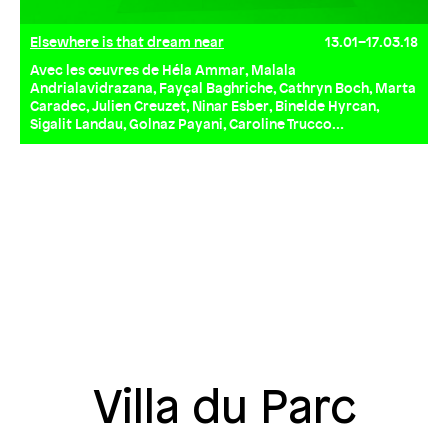
Elsewhere is that dream near
13.01–17.03.18
Avec les œuvres de Héla Ammar, Malala
Andrialavidrazana, Fayçal Baghriche, Cathryn Boch, Marta
Caradec, Julien Creuzet, Ninar Esber, Binelde Hyrcan,
Sigalit Landau, Golnaz Payani, Caroline Trucco…
Villa du Parc