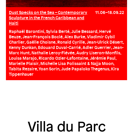
Dust Specks on the Sea – Contemporary
11.06–18.09.22
Sculpture in the French Caribbean and
Haiti
Raphaël Barontini, Sylvia Berté, Julie Bessard, Hervé
Beuze, Jean-François Boclé, Alex Burke, Vladimir Cybil
Charlier, Gaëlle Choisne, Ronald Cyrille, Jean-Ulrick Désert,
Kenny Dunkan, Edouard Duval-Carrié, Adler Guerrier, Jean-
Marc Hunt, Nathalie Leroy-Fiévée, Audry Liseron-Monfils,
Louisa Marajo, Ricardo Ozier-Lafontaine, Jérémie Paul,
Marielle Plaisir, Michelle Lisa Polissaint & Najja Moon,
Tabita Rezaire, Yoan Sorin, Jude Papaloko Thegenus, Kira
Tippenhauer
Villa du Parc