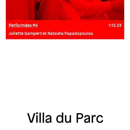
Performées #4
1.12.23
Juliette Gampert et Natasha Papadopoulou
Villa du Parc