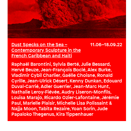
Dust Specks on the Sea –
11.06–18.09.22
Contemporary Sculpture in the
French Caribbean and Haiti
Raphaël Barontini, Sylvia Berté, Julie Bessard,
Hervé Beuze, Jean-François Boclé, Alex Burke,
Vladimir Cybil Charlier, Gaëlle Choisne, Ronald
Cyrille, Jean-Ulrick Désert, Kenny Dunkan, Edouard
Duval-Carrié, Adler Guerrier, Jean-Marc Hunt,
Nathalie Leroy-Fiévée, Audry Liseron-Monfils,
Louisa Marajo, Ricardo Ozier-Lafontaine, Jérémie
Paul, Marielle Plaisir, Michelle Lisa Polissaint &
Najja Moon, Tabita Rezaire, Yoan Sorin, Jude
Papaloko Thegenus, Kira Tippenhauer