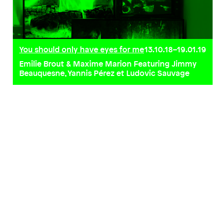
You should only have eyes for me
13.10.18–19.01.19
Emilie Brout & Maxime Marion Featuring Jimmy
Beauquesne, Yannis Pérez et Ludovic Sauvage