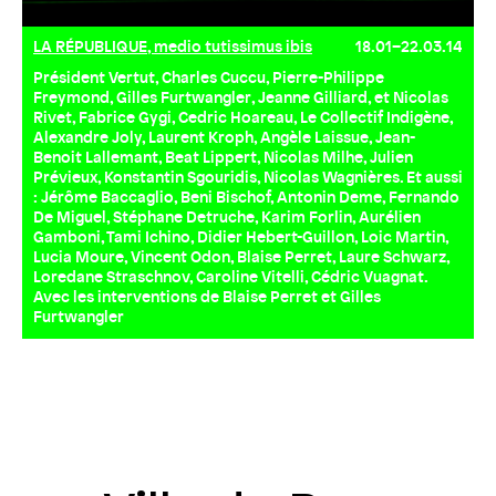
LA RÉPUBLIQUE, medio tutissimus ibis
18.01–22.03.14
Président Vertut, Charles Cuccu, Pierre-Philippe
Freymond, Gilles Furtwangler, Jeanne Gilliard, et Nicolas
Rivet, Fabrice Gygi, Cedric Hoareau, Le Collectif Indigène,
Alexandre Joly, Laurent Kroph, Angèle Laissue, Jean-
Benoit Lallemant, Beat Lippert, Nicolas Milhe, Julien
Prévieux, Konstantin Sgouridis, Nicolas Wagnières. Et aussi
: Jérôme Baccaglio, Beni Bischof, Antonin Deme, Fernando
De Miguel, Stéphane Detruche, Karim Forlin, Aurélien
Gamboni, Tami Ichino, Didier Hebert-Guillon, Loic Martin,
Lucia Moure, Vincent Odon, Blaise Perret, Laure Schwarz,
Loredane Straschnov, Caroline Vitelli, Cédric Vuagnat.
Avec les interventions de Blaise Perret et Gilles
Furtwangler