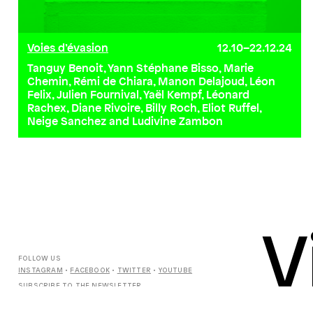
Voies d’évasion
12.10–22.12.24
Tanguy Benoit, Yann Stéphane Bisso, Marie
Chemin, Rémi de Chiara, Manon Delajoud, Léon
Felix, Julien Fournival, Yaël Kempf, Léonard
Rachex, Diane Rivoire, Billy Roch, Eliot Ruffel,
Neige Sanchez and Ludivine Zambon
V
FOLLOW US
INSTAGRAM
•
FACEBOOK
•
TWITTER
•
YOUTUBE
SUBSCRIBE TO THE
NEWSLETTER