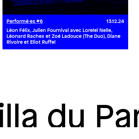
Performé·es #6
13.12.24
Léon Félix, Julien Fournival avec Loreleï Nelle,
Léonard Rachex et Zoé Ladouce (The Duo), Diane
Rivoire et Eliot Ruffel
illa du Pa