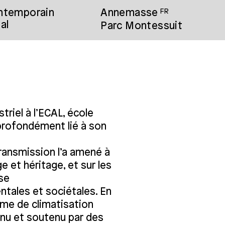
ontemporain
Annemasse
FR
al
Parc Montessuit
triel à l’ECAL, école
 profondément lié à son
 transmission l’a amené à
e et héritage, et sur les
sse
tales et sociétales. En
ème de climatisation
nnu et soutenu par des