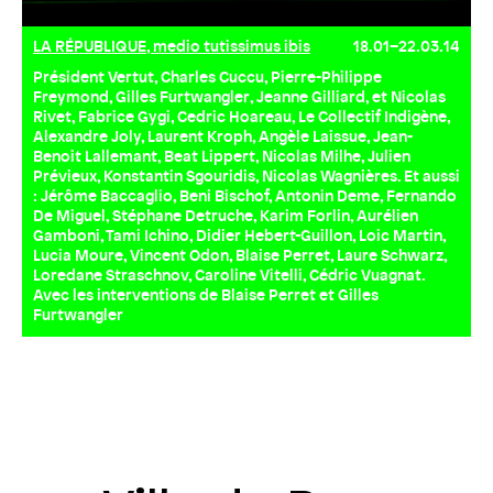
LA RÉPUBLIQUE, medio tutissimus ibis
18.01–22.03.14
Président Vertut, Charles Cuccu, Pierre-Philippe
Freymond, Gilles Furtwangler, Jeanne Gilliard, et Nicolas
Rivet, Fabrice Gygi, Cedric Hoareau, Le Collectif Indigène,
Alexandre Joly, Laurent Kroph, Angèle Laissue, Jean-
Benoit Lallemant, Beat Lippert, Nicolas Milhe, Julien
Prévieux, Konstantin Sgouridis, Nicolas Wagnières. Et aussi
: Jérôme Baccaglio, Beni Bischof, Antonin Deme, Fernando
De Miguel, Stéphane Detruche, Karim Forlin, Aurélien
Gamboni, Tami Ichino, Didier Hebert-Guillon, Loic Martin,
Lucia Moure, Vincent Odon, Blaise Perret, Laure Schwarz,
Loredane Straschnov, Caroline Vitelli, Cédric Vuagnat.
Avec les interventions de Blaise Perret et Gilles
Furtwangler