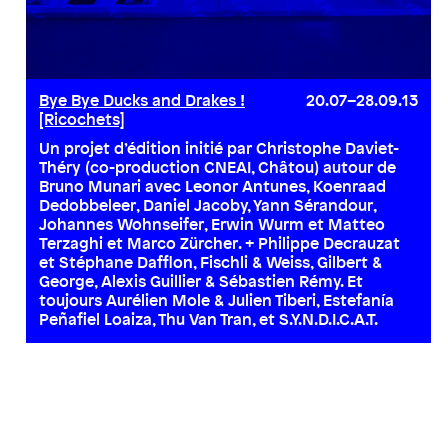
Bye Bye Ducks and Drakes !
20.07–28.09.13
[Ricochets]
Un projet d’édition initié par Christophe Daviet-
Théry (co-production CNEAI, Châtou) autour de
Bruno Munari avec Leonor Antunes, Koenraad
Dedobbeleer, Daniel Jacoby, Yann Sérandour,
Johannes Wohnseifer, Erwin Wurm et Matteo
Terzaghi et Marco Zürcher. + Philippe Decrauzat
et Stéphane Dafflon, Fischli & Weiss, Gilbert &
George, Alexis Guillier & Sébastien Rémy. Et
toujours Aurélien Mole & Julien Tiberi, Estefanía
Peñafiel Loaiza, Thu Van Tran, et S.Y.N.D.I.C.A.T.