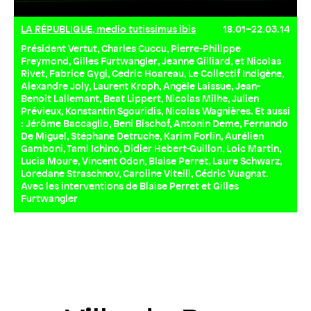
LA RÉPUBLIQUE, medio tutissimus ibis
18.01–22.03.14
Président Vertut, Charles Cuccu, Pierre-Philippe
Freymond, Gilles Furtwangler, Jeanne Gilliard, et Nicolas
Rivet, Fabrice Gygi, Cedric Hoareau, Le Collectif Indigène,
Alexandre Joly, Laurent Kroph, Angèle Laissue, Jean-
Benoit Lallemant, Beat Lippert, Nicolas Milhe, Julien
Prévieux, Konstantin Sgouridis, Nicolas Wagnières. Et aussi
: Jérôme Baccaglio, Beni Bischof, Antonin Deme, Fernando
De Miguel, Stéphane Detruche, Karim Forlin, Aurélien
Gamboni, Tami Ichino, Didier Hebert-Guillon, Loic Martin,
Lucia Moure, Vincent Odon, Blaise Perret, Laure Schwarz,
Loredane Straschnov, Caroline Vitelli, Cédric Vuagnat.
Avec les interventions de Blaise Perret et Gilles
Furtwangler