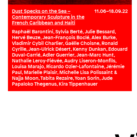
Dust Specks on the Sea –
11.06–18.09.22
Contemporary Sculpture in the
French Caribbean and Haiti
Raphaël Barontini, Sylvia Berté, Julie Bessard,
Hervé Beuze, Jean-François Boclé, Alex Burke,
Vladimir Cybil Charlier, Gaëlle Choisne, Ronald
Cyrille, Jean-Ulrick Désert, Kenny Dunkan, Edouard
Duval-Carrié, Adler Guerrier, Jean-Marc Hunt,
Nathalie Leroy-Fiévée, Audry Liseron-Monfils,
Louisa Marajo, Ricardo Ozier-Lafontaine, Jérémie
Paul, Marielle Plaisir, Michelle Lisa Polissaint &
Najja Moon, Tabita Rezaire, Yoan Sorin, Jude
Papaloko Thegenus, Kira Tippenhauer