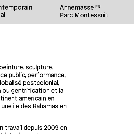
ontemporain
Annemasse
FR
al
Parc Montessuit
peinture, sculpture,
ace public, performance,
lobalisé postcolonial,
n ou gentrification et la
ntinent américain en
r une île des Bahamas en
n travail depuis 2009 en