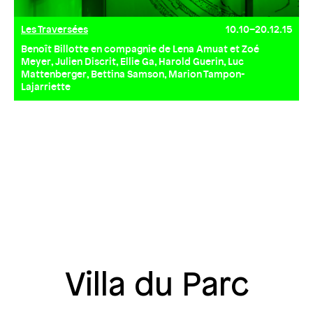
Les Traversées
10.10–20.12.15
Benoît Billotte en compagnie de Lena Amuat et Zoé
Meyer, Julien Discrit, Ellie Ga, Harold Guerin, Luc
Mattenberger, Bettina Samson, Marion Tampon-
Lajarriette
Villa du Parc