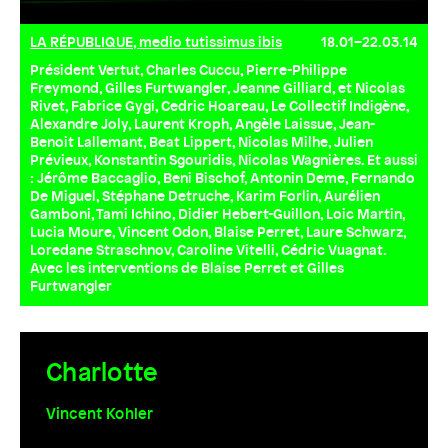
LA RÉPUBLIQUE, medio tutissimus ibis
18.01–22.03.14
Président Vertut, Charles Cuccu, Pierre-Philippe
Freymond, Gilles Furtwangler, Jeanne Gilliard, et Nicolas
Rivet, Fabrice Gygi, Cedric Hoareau, Le Collectif Indigène,
Alexandre Joly, Laurent Kroph, Angèle Laissue, Jean-
Benoit Lallemant, Beat Lippert, Nicolas Milhe, Julien
Prévieux, Konstantin Sgouridis, Nicolas Wagnières. Et aussi
: Jérôme Baccaglio, Beni Bischof, Antonin Deme, Fernando
De Miguel, Stéphane Detruche, Karim Forlin, Aurélien
Gamboni, Tami Ichino, Didier Hebert-Guillon, Loic Martin,
Lucia Moure, Vincent Odon, Blaise Perret, Laure Schwarz,
Loredane Straschnov, Caroline Vitelli, Cédric Vuagnat.
Avec les interventions de Blaise Perret et Gilles
Furtwangler
Charlotte
Vincent Kohler