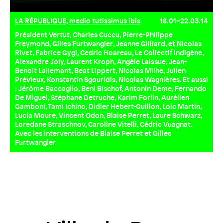
LA RÉPUBLIQUE, medio tutissimus ibis
18.01–22.03.14
Président Vertut, Charles Cuccu, Pierre-Philippe
Freymond, Gilles Furtwangler, Jeanne Gilliard, et Nicolas
Rivet, Fabrice Gygi, Cedric Hoareau, Le Collectif Indigène,
Alexandre Joly, Laurent Kroph, Angèle Laissue, Jean-
Benoit Lallemant, Beat Lippert, Nicolas Milhe, Julien
Prévieux, Konstantin Sgouridis, Nicolas Wagnières. Et aussi
: Jérôme Baccaglio, Beni Bischof, Antonin Deme, Fernando
De Miguel, Stéphane Detruche, Karim Forlin, Aurélien
Gamboni, Tami Ichino, Didier Hebert-Guillon, Loic Martin,
Lucia Moure, Vincent Odon, Blaise Perret, Laure Schwarz,
Loredane Straschnov, Caroline Vitelli, Cédric Vuagnat.
Avec les interventions de Blaise Perret et Gilles
Furtwangler