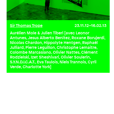
Sir Thomas Trope
23.11.12–16.02.13
Aurélien Mole & Julien Tiberi [avec Leonor
Antunes, Jesus Alberto Benitez, Roxane Borujerdi,
Nicolas Chardon, Hippolyte Hentgen, Raphaël
Julliard, Pierre Leguillon, Christophe Lemaitre,
Colombe Marcasiano, Olivier Nattes, Clément
Rodzielski, Izet Sheshivari, Olivier Soulerin,
S.Y.N.D.I.C.A.T., Eva Taulois, Niels Trannois, Cyril
Verde, Charlotte York]