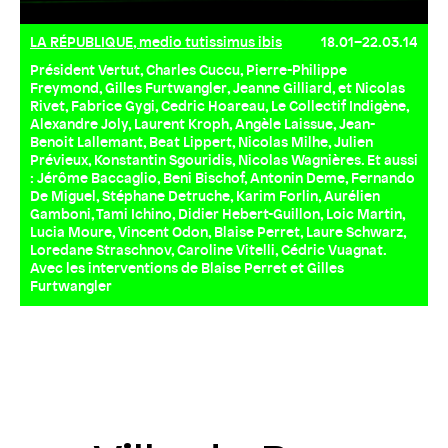
LA RÉPUBLIQUE, medio tutissimus ibis
18.01–22.03.14
Président Vertut, Charles Cuccu, Pierre-Philippe
Freymond, Gilles Furtwangler, Jeanne Gilliard, et Nicolas
Rivet, Fabrice Gygi, Cedric Hoareau, Le Collectif Indigène,
Alexandre Joly, Laurent Kroph, Angèle Laissue, Jean-
Benoit Lallemant, Beat Lippert, Nicolas Milhe, Julien
Prévieux, Konstantin Sgouridis, Nicolas Wagnières. Et aussi
: Jérôme Baccaglio, Beni Bischof, Antonin Deme, Fernando
De Miguel, Stéphane Detruche, Karim Forlin, Aurélien
Gamboni, Tami Ichino, Didier Hebert-Guillon, Loic Martin,
Lucia Moure, Vincent Odon, Blaise Perret, Laure Schwarz,
Loredane Straschnov, Caroline Vitelli, Cédric Vuagnat.
Avec les interventions de Blaise Perret et Gilles
Furtwangler