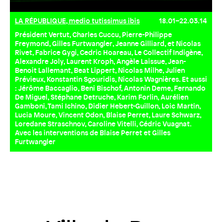
LA RÉPUBLIQUE, medio tutissimus ibis
18.01–22.03.14
Président Vertut, Charles Cuccu, Pierre-Philippe
Freymond, Gilles Furtwangler, Jeanne Gilliard, et Nicolas
Rivet, Fabrice Gygi, Cedric Hoareau, Le Collectif Indigène,
Alexandre Joly, Laurent Kroph, Angèle Laissue, Jean-
Benoit Lallemant, Beat Lippert, Nicolas Milhe, Julien
Prévieux, Konstantin Sgouridis, Nicolas Wagnières. Et aussi
: Jérôme Baccaglio, Beni Bischof, Antonin Deme, Fernando
De Miguel, Stéphane Detruche, Karim Forlin, Aurélien
Gamboni, Tami Ichino, Didier Hebert-Guillon, Loic Martin,
Lucia Moure, Vincent Odon, Blaise Perret, Laure Schwarz,
Loredane Straschnov, Caroline Vitelli, Cédric Vuagnat.
Avec les interventions de Blaise Perret et Gilles
Furtwangler