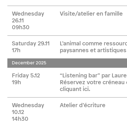
Wednesday
Visite/atelier en famille
26.11
09h30
Saturday 29.11
L’animal comme ressourc
17h
paysannes et artistiques
December 2025
Friday 5.12
“Listening bar” par Lauren
19h
Réservez votre créneau 
cliquant ici.
Wednesday
Atelier d’écriture
10.12
14h30