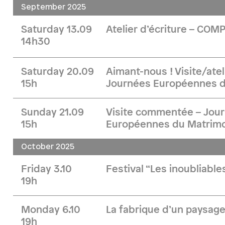
September 2025
Saturday 13.09
Atelier d’écriture – COM
14h30
Saturday 20.09
Aimant-nous ! Visite/atel
15h
Journées Européennes d
Sunday 21.09
Visite commentée – Jou
15h
Européennes du Matrim
October 2025
Friday 3.10
Festival “Les inoubliabl
19h
Monday 6.10
La fabrique d’un paysage
19h