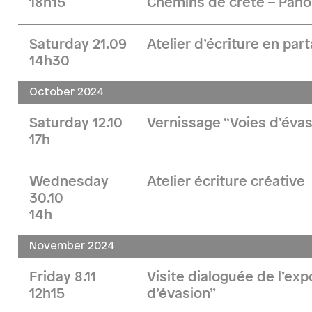
18h15
Chemins de crête – Pan
Saturday 21.09
Atelier d’écriture en par
14h30
October 2024
Saturday 12.10
Vernissage “Voies d’évas
17h
Wednesday
Atelier écriture créative
30.10
14h
November 2024
Friday 8.11
Visite dialoguée de l’exp
12h15
d’évasion”