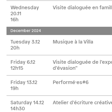
Wednesday
Visite dialoguée en famill
20.11
16h
December 2024
Tuesday 3.12
Musique à la Villa
20h
Friday 6.12
Visite dialoguée de l’exp
12h15
d’évasion”
Friday 13.12
Performé·es#6
19h
Saturday 14.12
Atelier d’écriture créativ
14h30