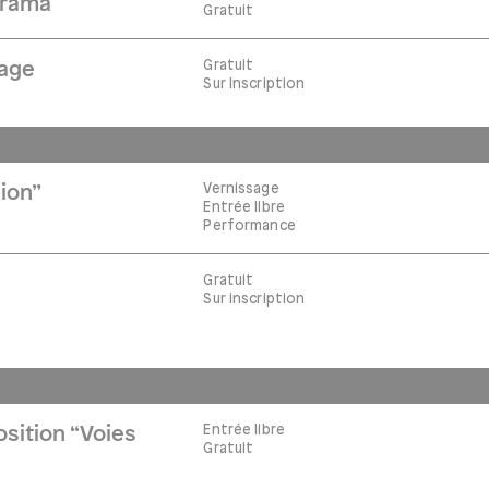
orama
Gratuit
Gratuit
tage
Sur Inscription
Vernissage
ion”
Entrée libre
Performance
Gratuit
Sur inscription
Entrée libre
osition “Voies
Gratuit