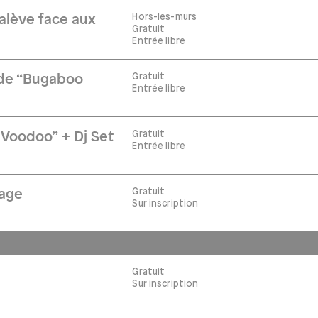
Hors-les-murs
Salève face aux
Gratuit
Entrée libre
Gratuit
 de “Bugaboo
Entrée libre
Gratuit
Voodoo” + Dj Set
Entrée libre
Gratuit
tage
Sur inscription
Gratuit
s
Sur inscription