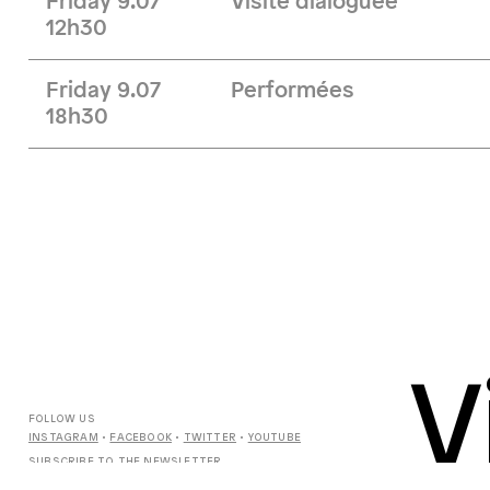
Friday 9.07
Visite dialoguée
12h30
Friday 9.07
Performées
18h30
V
FOLLOW US
INSTAGRAM
•
FACEBOOK
•
TWITTER
•
YOUTUBE
SUBSCRIBE TO THE
NEWSLETTER