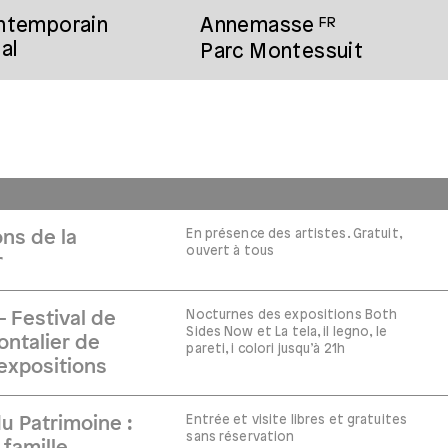
ontemporain
Annemasse
FR
al
Parc Montessuit
En présence des artistes. Gratuit,
ns de la
ouvert à tous
r
Nocturnes des expositions Both
– Festival de
Sides Now et La tela, il legno, le
ontalier de
pareti, i colori jusqu’à 21h
expositions
Entrée et visite libres et gratuites
 Patrimoine :
sans réservation