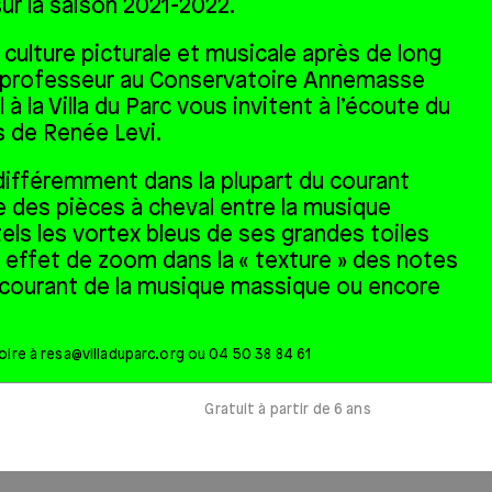
ur la saison 2021-2022.
 culture picturale et musicale après de long
n, professeur au Conservatoire Annemasse
à la Villa du Parc vous invitent à l’écoute du
s de Renée Levi.
différemment dans la plupart du courant
e des pièces à cheval entre la musique
 tels les vortex bleus de ses grandes toiles
 effet de zoom dans la « texture » des notes
e courant de la musique massique ou encore
oire à
resa@villaduparc.org
ou 04 50 38 84 61
Gratuit à partir de 6 ans