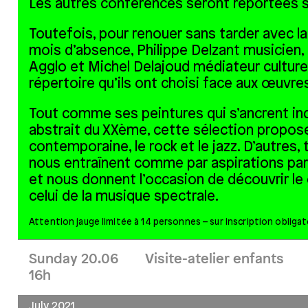
Les autres conférences seront reportées s
Toutefois, pour renouer sans tarder avec la
mois d’absence, Philippe Delzant musicie
Agglo et Michel Delajoud médiateur culturel 
répertoire qu’ils ont choisi face aux œuvre
Tout comme ses peintures qui s’ancrent in
abstrait du XX
ème
, cette sélection propos
contemporaine, le rock et le jazz. D’autres,
nous entraînent comme par aspirations par
et nous donnent l’occasion de découvrir l
celui de la musique spectrale.
Attention jauge limitée à 14 personnes – sur inscription obligat
Sunday 20.06
Visite-atelier enfants
16h
July 2021