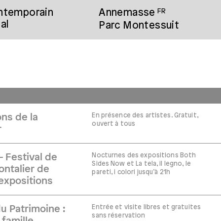
ontemporain
Annemasse
FR
al
Parc Montessuit
En présence des artistes. Gratuit,
ns de la
ouvert à tous
r
Nocturnes des expositions Both
– Festival de
Sides Now et La tela, il legno, le
ontalier de
pareti, i colori jusqu’à 21h
expositions
Entrée et visite libres et gratuites
 Patrimoine :
sans réservation