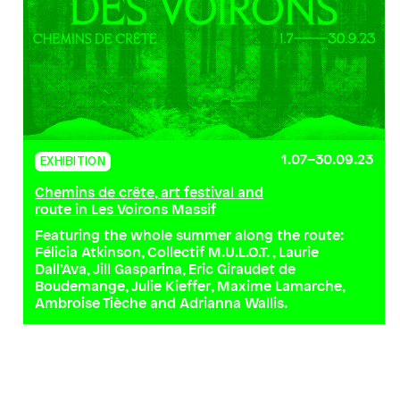
1.07–30.09.23
EXHIBITION
Chemins de crête, art festival and
route in Les Voirons Massif
Featuring the whole summer along the route:
Félicia Atkinson, Collectif M.U.L.O.T. , Laurie
Dall’Ava, Jill Gasparina, Eric Giraudet de
Boudemange, Julie Kieffer, Maxime Lamarche,
Ambroise Tièche and Adrianna Wallis.