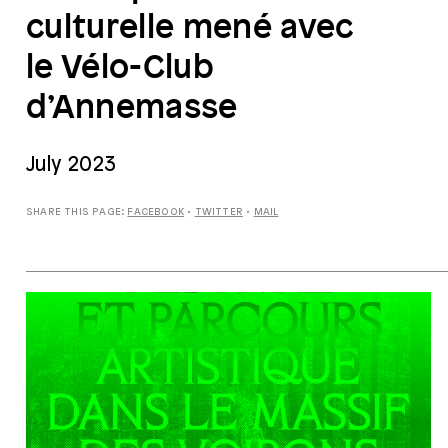
culturelle mené avec
le Vélo-Club
d’Annemasse
July
2023
SHARE THIS PAGE:
FACEBOOK
•
TWITTER
•
MAIL