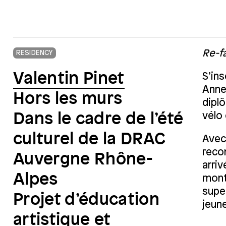
Re-fa
RESIDENCY
Valentin Pinet
S’ins
Annem
Hors les murs
diplô
Dans le cadre de l’été
vélo 
culturel de la DRAC
Avec
recon
Auvergne Rhône-
arriv
Alpes
mont
supe
Projet d’éducation
jeune
artistique et