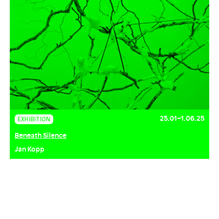
25.01–1.06.25
EXHIBITION
Beneath Silence
Jan Kopp