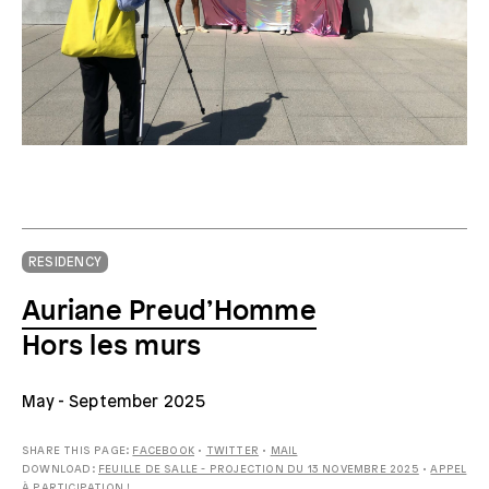
Sur le tournage du film “Tanaland”, été 2025
RESIDENCY
Auriane Preud’Homme
Hors les murs
May
- September 2025
SHARE THIS PAGE:
FACEBOOK
•
TWITTER
•
MAIL
DOWNLOAD:
FEUILLE DE SALLE - PROJECTION DU 13 NOVEMBRE 2025
•
APPEL
À PARTICIPATION !