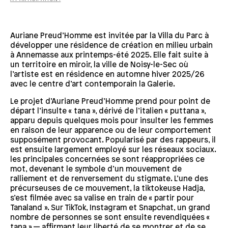
Auriane Preud’Homme est invitée par la Villa du Parc à
développer une résidence de création en milieu urbain
à Annemasse aux printemps-été 2025. Elle fait suite à
un territoire en miroir, la ville de Noisy-le-Sec où
l’artiste est en résidence en automne hiver 2025/26
avec le centre d’art contemporain la Galerie.
Le projet d’Auriane Preud’Homme prend pour point de
départ l’insulte « tana », dérivé de l’italien « puttana »,
apparu depuis quelques mois pour insulter les femmes
en raison de leur apparence ou de leur comportement
supposément provocant. Popularisé par des rappeurs, il
est ensuite largement employé sur les réseaux sociaux.
les principales concernées se sont réappropriées ce
mot, devenant le symbole d’un mouvement de
ralliement et de renversement du stigmate. L’une des
précurseuses de ce mouvement, la tiktokeuse Hadja,
s’est filmée avec sa valise en train de « partir pour
Tanaland ». Sur TikTok, Instagram et Snapchat, un grand
nombre de personnes se sont ensuite revendiquées «
tana » — affirmant leur liberté de se montrer et de se