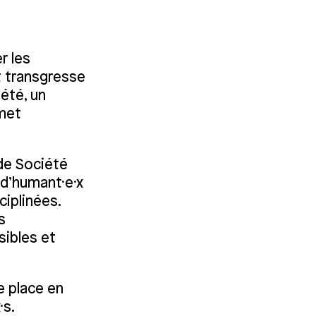
r les
t transgresse
iété, un
rmet
 de Société
d’humant·e·x
ciplinées.
s
sibles et
e place en
·s.