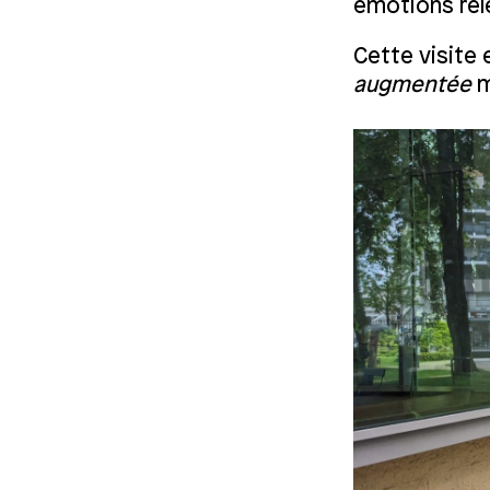
émotions rele
Cette visite 
augmentée
m