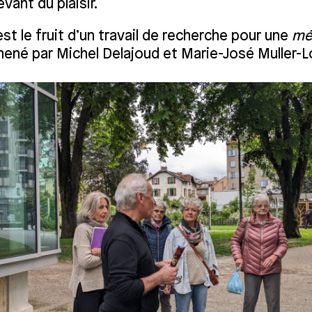
vant du plaisir.
est le fruit d’un travail de recherche pour une
mé
ené par Michel Delajoud et Marie-José Muller-L