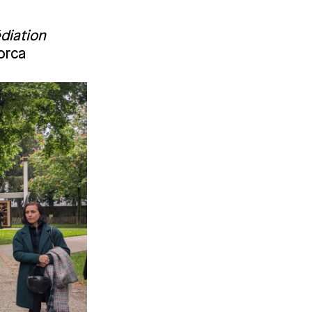
diation
orca