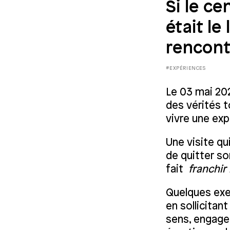
Si le ce
était le
rencont
#EXPÉRIENCES
Le 03 mai 202
des vérités t
vivre une exp
Une visite qu
de quitter so
fait
franchir 
Quelques exer
en sollicitan
sens, engage