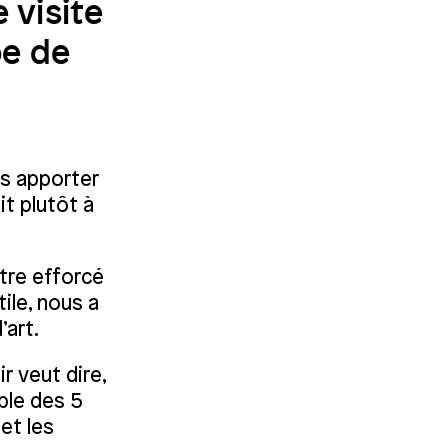
 visite
pe de
as apporter
it plutôt à
être efforcé
ile, nous a
art.
r veut dire,
ble des 5
et les