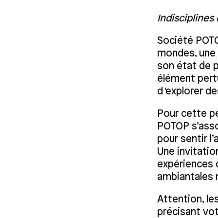
Indisciplines 
Société POTO
mondes, une s
son état de p
élément pertu
d
‘
explorer de
Pour cette pe
POTOP s’asso
pour sentir l
Une invitatio
expériences q
ambiantales n
Attention, le
précisant vot