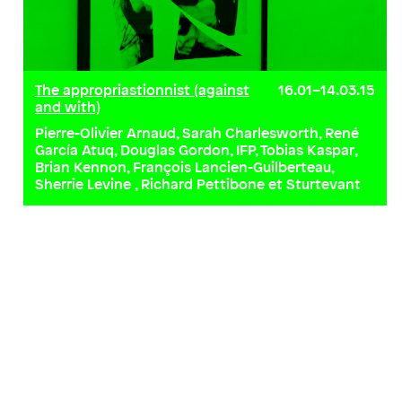
The appropriastionnist (against
16.01–14.03.15
and with)
Pierre-Olivier Arnaud, Sarah Charlesworth, René
García Atuq, Douglas Gordon, IFP, Tobias Kaspar,
Brian Kennon, François Lancien-Guilberteau,
Sherrie Levine , Richard Pettibone et Sturtevant